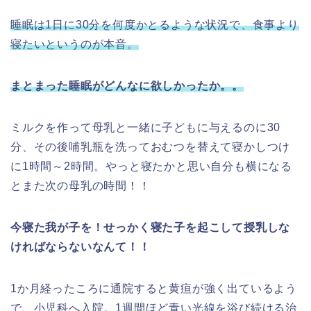
睡眠は1日に30分を
何度
かとるような状況で、食事より
寝たいというのが本音。
まとまった睡眠がどんなに欲しかったか。。
ミルクを作って母乳と一緒に子どもに与えるのに30
分、その後哺乳瓶を洗っておむつを替えて寝かしつけ
に1時間～2時間。やっと寝たかと思い自分も横になる
とまた次の母乳の時間！！
今寝た我が子を！せっかく寝た子を起こして授乳しな
ければならないなんて！！
1か月経ったころに通院すると黄疸が強く出ているよう
で、小児科へ入院。1週間ほど青い光線を浴び続ける治