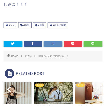
しみに！！！
#ママ
#授乳
#産後
#自分の時間
HOME
未分類
産後2か月間の苦痛対策！！
RELATED POST
類
未分類
未分類