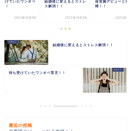
ち受けていたワンオペ
結婚後に変えるとストレ
保育園デビューと社
児！！
ス解消！！
帰！！
2022年10月5日
2022年10月3日
2022年1
結婚後に変えるとストレス解消！！
待ち受けていたワンオペ育児！！
最近の投稿